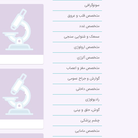
سونوگرافی
متخصص قلب و عروق
متخصص غدد
سمعک و شنوایی سنجی
متخصص ارولوژی
متخصص آلرژی
متخصص مغز و اعصاب
گوارش و جراح عمومی
متخصص داخلی
رادیولوژی
گوش، حلق و بینی
چشم پزشکی
متخصص مامایی