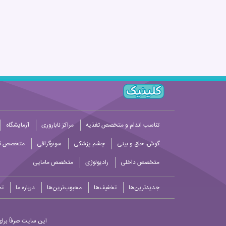
تناسب اندام و متخصص تغذیه
مراکز ناباروری
آزمایشگاه
گوش، حلق و بینی
چشم پزشکی
سونوگرافی
متخصص قل
متخصص داخلی
رادیولوژی
متخصص مامایی
جدیدترین‌ها
تخفیف‌ها
محبوب‌ترین‌ها
درباره ما
تم
این سایت صرفاً برای