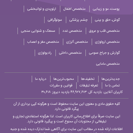
پوست، مو و زیبایی
متخصص اطفال
ارتوپدی و توانبخشی
گوش، حلق و بینی
چشم پزشکی
سونوگرافی
متخصص قلب و عروق
متخصص غدد
سمعک و شنوایی سنجی
متخصص ارولوژی
متخصص آلرژی
متخصص مغز و اعصاب
گوارش و جراح عمومی
متخصص داخلی
رادیولوژی
متخصص مامایی
جدیدترین‌ها
تخفیف‌ها
محبوب‌ترین‌ها
درباره ما
تماس با ما
تعرفه تبلیغات
قوانین و مقررات
کاربران آنلاین:
بازدید کل: ۴۶,۹۲۷,۶۱۳
بازدید دیروز: ۳۰,۶۱۸
کلیه حقوق مادی و معنوی این سایت محفوظ است و هرگونه کپی برداری از آن
پیگرد قانونی دارد.
این سایت صرفاً برای اطلاع‌رسانی کاربران است. لذا هرگونه استفاده‌ی تجاری و
تبلیغاتی از محتویات آن ممنوع است و پیگیرد قانونی دارد.
اطلاعات ارائه شده در مطالب این سایت برای آگاهی شما تدارک دیده شده و جنبه