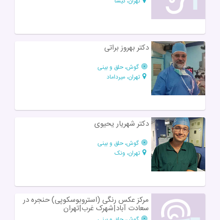
تهران، گیشا
دکتر بهروز براتی
گوش، حلق و بینی
تهران، میرداماد
دکتر شهریار یحیوی
گوش، حلق و بینی
تهران، ونک
مرکز عکس رنگی (استروبوسکوپی) حنجره در
سعادت آباد|شهرک غرب|تهران
گوش، حلق و بینی