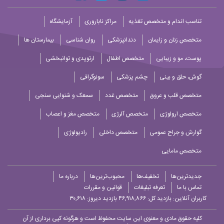
تناسب اندام و متخصص تغذیه
مراکز ناباروری
آزمایشگاه
متخصص زنان و زایمان
دندانپزشکی
روان شناسی
بیمارستان ها
پوست، مو و زیبایی
متخصص اطفال
ارتوپدی و توانبخشی
گوش، حلق و بینی
چشم پزشکی
سونوگرافی
متخصص قلب و عروق
متخصص غدد
سمعک و شنوایی سنجی
متخصص ارولوژی
متخصص آلرژی
متخصص مغز و اعصاب
گوارش و جراح عمومی
متخصص داخلی
رادیولوژی
متخصص مامایی
جدیدترین‌ها
تخفیف‌ها
محبوب‌ترین‌ها
درباره ما
تماس با ما
تعرفه تبلیغات
قوانین و مقررات
کاربران آنلاین:
بازدید کل: ۴۶,۹۱۸,۸۶۶
بازدید دیروز: ۳۰,۶۱۸
کلیه حقوق مادی و معنوی این سایت محفوظ است و هرگونه کپی برداری از آن