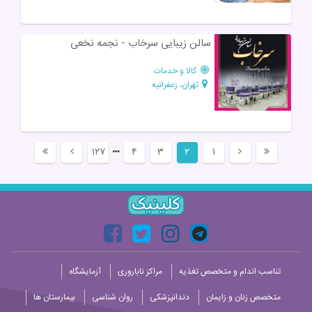
سالن زیبایی سرخاب - نجمه نخعی
کالا و خدمات
تهران، زعفرانیه
۱۲۷
۴
۳
۲
۱
تناسب اندام و متخصص تغذیه
مراکز ناباروری
آزمایشگاه
متخصص زنان و زایمان
دندانپزشکی
روان شناسی
بیمارستان ها