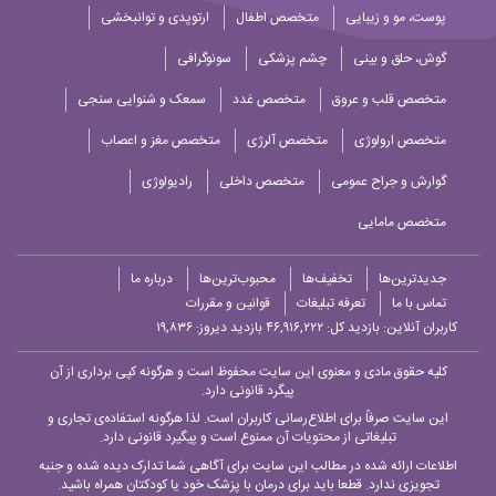
پوست، مو و زیبایی
متخصص اطفال
ارتوپدی و توانبخشی
گوش، حلق و بینی
چشم پزشکی
سونوگرافی
متخصص قلب و عروق
متخصص غدد
سمعک و شنوایی سنجی
متخصص ارولوژی
متخصص آلرژی
متخصص مغز و اعصاب
گوارش و جراح عمومی
متخصص داخلی
رادیولوژی
متخصص مامایی
جدیدترین‌ها
تخفیف‌ها
محبوب‌ترین‌ها
درباره ما
تماس با ما
تعرفه تبلیغات
قوانین و مقررات
کاربران آنلاین:
بازدید کل: ۴۶,۹۱۶,۲۲۲
بازدید دیروز: ۱۹,۸۳۶
کلیه حقوق مادی و معنوی این سایت محفوظ است و هرگونه کپی برداری از آن
پیگرد قانونی دارد.
این سایت صرفاً برای اطلاع‌رسانی کاربران است. لذا هرگونه استفاده‌ی تجاری و
تبلیغاتی از محتویات آن ممنوع است و پیگیرد قانونی دارد.
اطلاعات ارائه شده در مطالب این سایت برای آگاهی شما تدارک دیده شده و جنبه
تجویزی ندارد. قطعا باید برای درمان با پزشک خود یا کودکتان همراه باشید.