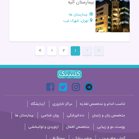
بیمارستان آتیه
بیمارستان ها
تهران، شهرک غرب
۲
۱
تناسب اندام و متخصص تغذیه
مراکز ناباروری
آزمایشگاه
متخصص زنان و زایمان
دندانپزشکی
روان شناسی
بیمارستان ها
پوست، مو و زیبایی
متخصص اطفال
ارتوپدی و توانبخشی
گوش، حلق و بینی
چشم پزشکی
سونوگرافی