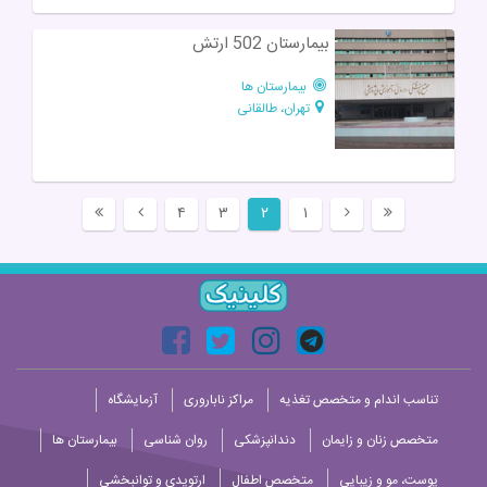
بیمارستان 502 ارتش
بیمارستان ها
تهران، طالقانی
۴
۳
۲
۱
تناسب اندام و متخصص تغذیه
مراکز ناباروری
آزمایشگاه
متخصص زنان و زایمان
دندانپزشکی
روان شناسی
بیمارستان ها
پوست، مو و زیبایی
متخصص اطفال
ارتوپدی و توانبخشی